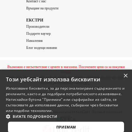
Контакт с нас
Връщане на продукти
ЕКСТРИ
Производители
Подарете ваучер
Намаления
Блог водещи новини
Възможно е несъответсвие с цените в магазина. Посочените цени са за покупки
онлайн.
×
При спор, който не може да бъде решен съвместно с избрания онлайн магазин,
Този уебсайт използва бисквитки
можете да използвате сайта
ОРС
.
Използваме бисквитки, за да персонализираме съдържанието и
Всички продукти в страницата подлежат на актуализация. Информацията в
рекламите, както и да подобрим потребителското изживяване.
страницата може да бъде променяна по всяко време, като не е задължително
промените да бъдат анонсирани в страницата.
Натискайки бутона "Приемам" или сърфирайки из сайта, се
съгласявате да използваме данни, събирани чрез бисквитки
или подобни технологии.
Тонекс 1 ЕООД © 2026 | Онлайн магазин от
StanCart
† Дизайн и реклама от
ВИЖТЕ ПОДРОБНОСТИ
ПРИЕМАМ