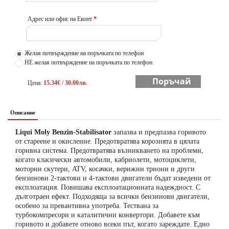
Адрес или офис на Еконт
*
Желая потвърждение на поръчката по телефон
НЕ желая потвърждение на поръчката по телефон
Поръчай
Цена:
15.34€ / 30.00лв.
Описание
Liqui Moly Benzin-Stabilisator
запазва и предпазва горивото
от стареене и окисление. Предотвратява корозията в цялата
горивна система. Предотвратява възникването на проблеми,
когато класически автомобили, кабриолети, мотоциклети,
моторни скутери, ATV, косачки, верижни триони и други
бензинови 2-тактови и 4-тактови двигатели бъдат изведени от
експлоатация. Повишава експлоатационната надеждност. С
дълготраен ефект. Подходяща за всички бензинови двигатели,
особено за превантивна употреба. Тествана за
турбокомпресори и каталитични конвертори. Добавете към
горивото и добавете отново всеки път, когато зареждате. Едно