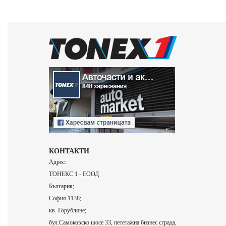
КОНТАКТИ
Адрес:
ТОНЕКС 1 - ЕООД
България;
София 1138;
кв. Горубляне;
бул.Самоковско шосе 33, пететажна бизнес сграда,