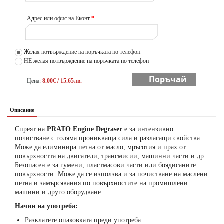
Адрес или офис на Еконт
*
Желая потвърждение на поръчката по телефон
НЕ желая потвърждение на поръчката по телефон
Поръчай
Цена:
8.00€ / 15.65лв.
Описание
Спреят на
PRATO Engine Degraser
e за интензивно
почистване с голяма проникваща сила и разлагащи свойства.
Може да елиминира петна от масло, мръсотия и прах от
повърхността на двигатели, трансмисии, машинни части и др.
Безопасен е за гумени, пластмасови части или боядисаните
повърхности. Може да се използва и за почистване на маслени
петна и замърсявания по повърхностите на промишлени
машини и друго оборудване.
Начин на употреба:
Разклатете опаковката преди употреба