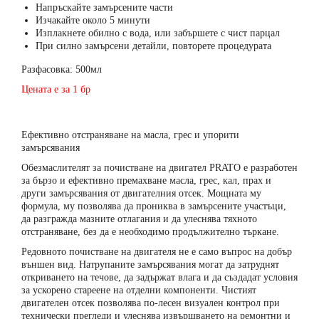
Напръскайте замърсените части
Изчакайте около 5 минути
Изплакнете обилно с вода, или забършете с чист парцал
При силно замърсени детайли, повторете процедурата
Разфасовка: 500мл
Цената е за 1 бр
Ефективно отстраняване на масла, грес и упорити
замърсявания
Обезмаслителят за почистване на двигател PRATO е разработен
за бързо и ефективно премахване масла, грес, кал, прах и
други замърсявания от двигателния отсек. Мощната му
формула, му позволява да прониква в замърсените участъци,
да разгражда мазните отлагания и да улеснява тяхното
отстраняване, без да е необходимо продължително търкане.
Редовното почистване на двигателя не е само въпрос на добър
външен вид. Натрупаните замърсявания могат да затруднят
откриването на течове, да задържат влага и да създадат условия
за ускорено стареене на отделни компоненти. Чистият
двигателен отсек позволява по-лесен визуален контрол при
технически прегледи и улеснява извършването на ремонтни и