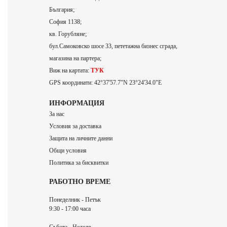
България;
София 1138;
кв. Горубляне;
бул.Самоковско шосе 33, пететажна бизнес сграда,
магазина на партера;
Виж на картата:
ТУК
GPS координати: 42°37'57.7"N 23°24'34.0"E
ИНФОРМАЦИЯ
За нас
Условия за доставка
Защита на личните данни
Общи условия
Политика за бисквитки
РАБОТНО ВРЕМЕ
Понеделник - Петък
9:30 - 17:00 часа
Събота - Неделя