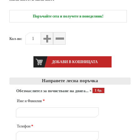
Поръчайте сега и получете в понеделник!
Кол-во:
Направете лесна поръчка
Обезмаслител за почистване на двига... ×
1 бр.
Име и Фамилия
*
Телефон
*