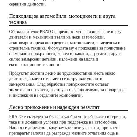
сервизни дейности.
Подходящ за автомобили, мотоциклети и друга
техника
Обезмаслителят PRATO е предназначен за използване върху
двигатели и механични възли на леки автомобили,
лекотоварни превозни средства, мотоциклети, земеделска и
строителна техника. Формулата му е подходяща за почистване
на метални повърхности, корпуси, капаци, агрегати и други
силно замърсени детайли, изложени на масла и
експлоатационни течности.
Продуктът достига лесно до труднодостъпни места около
двигателя, където с времето се натрупват упорити
замърсявания. След обработка повърхностите остават
значително по-чисти, което улеснява последващата поддръжка
и инспекция на отделните компоненти.
Лесно приложение и надежден резултат
PRATO е създаден за бърза и удобна употреба както в сервизи,
така и в домашни условия при поддръжка на автомобила.
Нанася се директно върху замърсените участъци, при което
препаратът започва да разгражда мазните отлагания още в