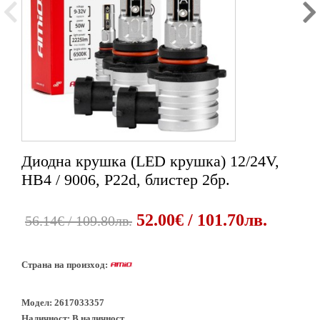
Диодна крушка (LED крушка) 12/24V,
1
2
3
4
5
HB4 / 9006, P22d, блистер 2бр.
52.00€ / 101.70лв.
56.14€ / 109.80лв.
Страна на произход:
Модел:
2617033357
Наличност:
В наличност