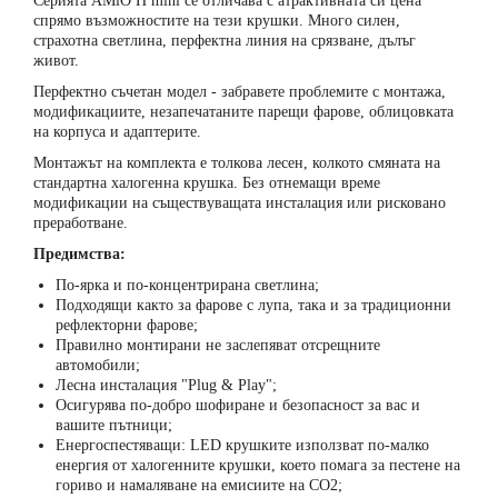
Серията AMiO H mini се отличава с атрактивната си цена
спрямо възможностите на тези крушки. Много силен,
страхотна светлина, перфектна линия на срязване, дълъг
живот.
Перфектно съчетан модел - забравете проблемите с монтажа,
модификациите, незапечатаните парещи фарове, облицовката
на корпуса и адаптерите.
Монтажът на комплекта е толкова лесен, колкото смяната на
стандартна халогенна крушка. Без отнемащи време
модификации на съществуващата инсталация или рисковано
преработване.
Предимства:
По-ярка и по-концентрирана светлина;
Подходящи както за фарове с лупа, така и за традиционни
рефлекторни фарове;
Правилно монтирани не заслепяват отсрещните
автомобили;
Лесна инсталация "Plug & Play";
Осигурява по-добро шофиране и безопасност за вас и
вашите пътници;
Енергоспестяващи: LED крушките използват по-малко
енергия от халогенните крушки, което помага за пестене на
гориво и намаляване на емисиите на CO2;