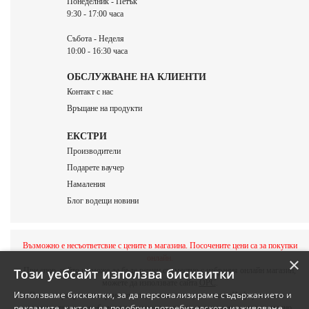
Понеделник - Петък
9:30 - 17:00 часа
Събота - Неделя
10:00 - 16:30 часа
ОБСЛУЖВАНЕ НА КЛИЕНТИ
Контакт с нас
Връщане на продукти
ЕКСТРИ
Производители
Подарете ваучер
Намаления
Блог водещи новини
Възможно е несъответсвие с цените в магазина. Посочените цени са за покупки
онлайн.
×
При спор, който не може да бъде решен съвместно с избрания онлайн магазин,
Този уебсайт използва бисквитки
можете да използвате сайта
ОРС
.
Използваме бисквитки, за да персонализираме съдържанието и
Всички продукти в страницата подлежат на актуализация. Информацията в
рекламите, както и да подобрим потребителското изживяване.
страницата може да бъде променяна по всяко време, като не е задължително