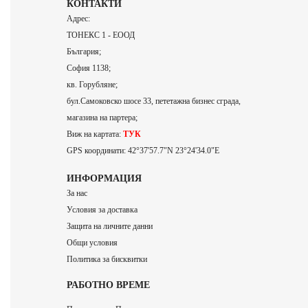
КОНТАКТИ
Адрес:
ТОНЕКС 1 - ЕООД
България;
София 1138;
кв. Горубляне;
бул.Самоковско шосе 33, пететажна бизнес сграда,
магазина на партера;
Виж на картата:
ТУК
GPS координати: 42°37'57.7"N 23°24'34.0"E
ИНФОРМАЦИЯ
За нас
Условия за доставка
Защита на личните данни
Общи условия
Политика за бисквитки
РАБОТНО ВРЕМЕ