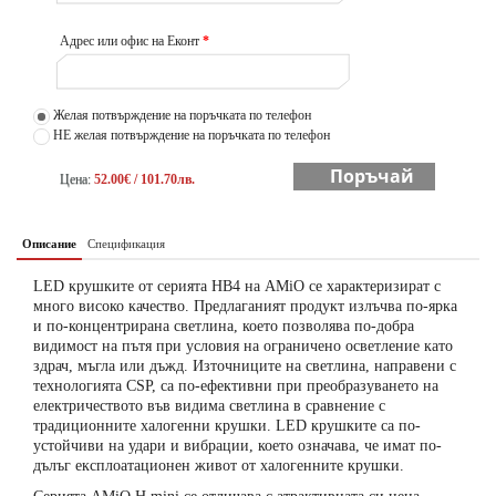
Адрес или офис на Еконт
*
Желая потвърждение на поръчката по телефон
НЕ желая потвърждение на поръчката по телефон
Поръчай
Цена:
52.00€ / 101.70лв.
Описание
Спецификация
LED крушките от серията HB4 на AMiO се характеризират с
много високо качество. Предлаганият продукт излъчва по-ярка
и по-концентрирана светлина, което позволява по-добра
видимост на пътя при условия на ограничено осветление като
здрач, мъгла или дъжд. Източниците на светлина, направени с
технологията CSP, са по-ефективни при преобразуването на
електричеството във видима светлина в сравнение с
традиционните халогенни крушки. LED крушките са по-
устойчиви на удари и вибрации, което означава, че имат по-
дълъг експлоатационен живот от халогенните крушки.