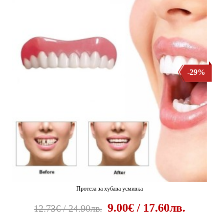
-29%
Протеза за хубава усмивка
9.00€ / 17.60лв.
12.73€ / 24.90лв.