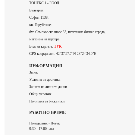
ТОНЕКС 1 - ЕООД
България;
София 1138;
кв. Горубляне;
бул.Самоковско шосе 33, пететажна бизнес сграда,
магазина на партера;
Виж на картата:
ТУК
GPS координати: 42°37'57.7"N 23°24'34.0"E
ИНФОРМАЦИЯ
За нас
Условия за доставка
Защита на личните данни
Общи условия
Политика за бисквитки
РАБОТНО ВРЕМЕ
Понеделник - Петък
9:30 - 17:00 часа