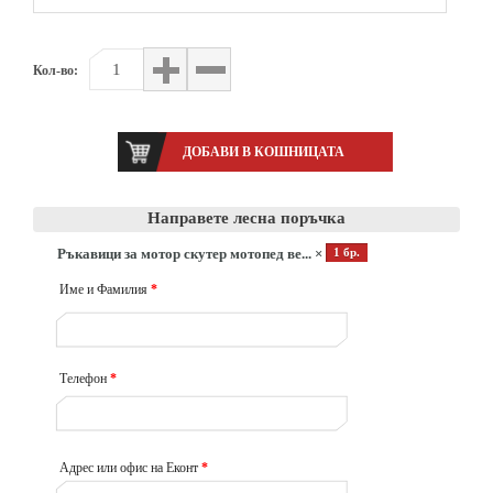
Кол-во:
Направете лесна поръчка
Ръкавици за мотор скутер мотопед ве... ×
1 бр.
Име и Фамилия
*
Телефон
*
Адрес или офис на Еконт
*