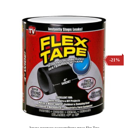
-21%
Здраво гумирано водоустойчиво тиксо Flex Tape