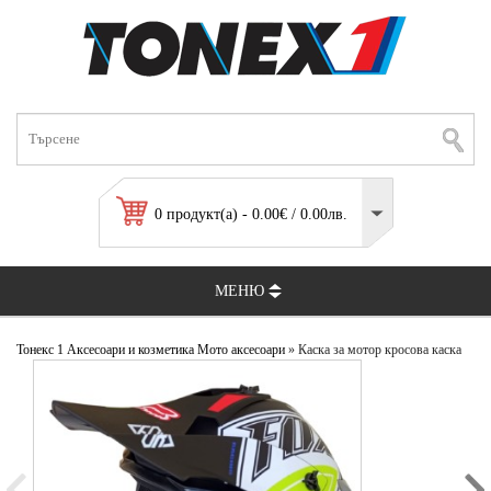
0 продукт(а) - 0.00€ / 0.00лв.
МЕНЮ
Тонекс 1
Аксесоари и козметика
Мото аксесоари
» Каска за мотор кросова каска
ендуро каска enduro каска fox racing