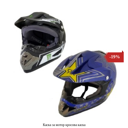
-19%
Каска за мотор кросова каска