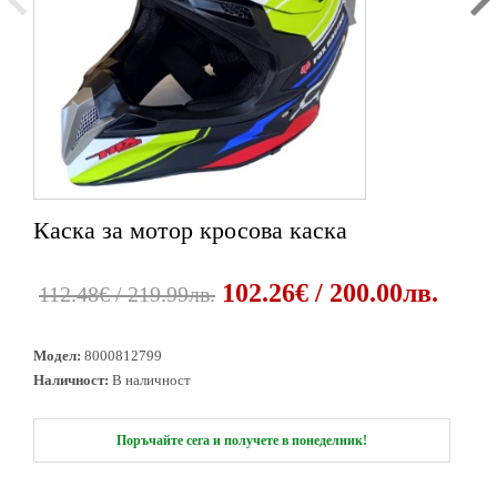
Каска за мотор кросова каска
1
2
3
4
5
6
102.26€ / 200.00лв.
112.48€ / 219.99лв.
Модел:
8000812799
Наличност:
В наличност
Поръчайте сега и получете в понеделник!