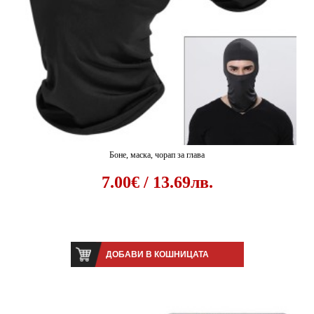
Боне, маска, чорап за глава
7.00€ / 13.69лв.
ДОБАВИ В КОШНИЦАТА