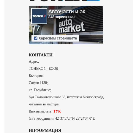
КОНТАКТИ
Адрес:
ТОНЕКС 1 - ЕООД
България;
София 1138;
кв. Горубляне;
бул.Самоковско шосе 33, пететажна бизнес сграда,
магазина на партера;
Виж на картата:
ТУК
GPS координати: 42°37'57.7"N 23°24'34.0"E
ИНФОРМАЦИЯ