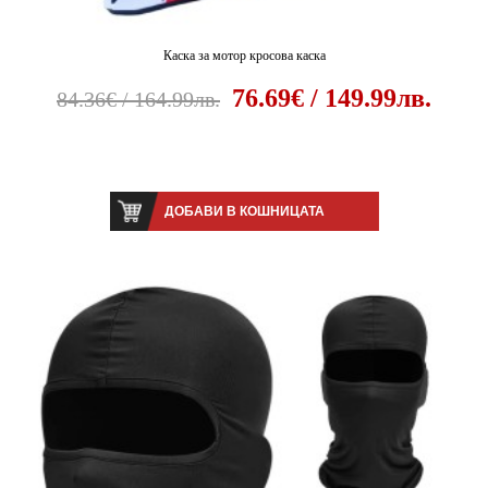
Каска за мотор кросова каска
76.69€ / 149.99лв.
84.36€ / 164.99лв.
ДОБАВИ В КОШНИЦАТА