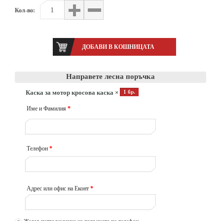
Кол-во:
Направете лесна поръчка
Каска за мотор кросова каска ×
1 бр.
Име и Фамилия
*
Телефон
*
Адрес или офис на Еконт
*