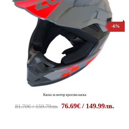
-6%
Каска за мотор кросова каска
76.69€ / 149.99лв.
81.70€ / 159.79лв.