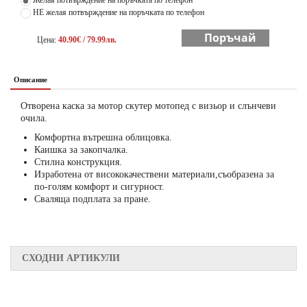
НЕ желая потвърждение на поръчката по телефон
Поръчай
Цена:
40.90€ / 79.99лв.
Описание
Отворена каска за мотор скутер мотопед с визьор и слънчеви
очила.
Комфортна вътрешна облицовка.
Каишка за закопчалка.
Стилна конструкция.
Изработена от висококачествени материали,съобразена за
по-голям комфорт и сигурност.
Сваляща подплата за пране.
СХОДНИ АРТИКУЛИ