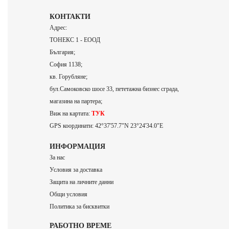
КОНТАКТИ
Адрес:
ТОНЕКС 1 - ЕООД
България;
София 1138;
кв. Горубляне;
бул.Самоковско шосе 33, пететажна бизнес сграда,
магазина на партера;
Виж на картата:
ТУК
GPS координати: 42°37'57.7"N 23°24'34.0"E
ИНФОРМАЦИЯ
За нас
Условия за доставка
Защита на личните данни
Общи условия
Политика за бисквитки
РАБОТНО ВРЕМЕ