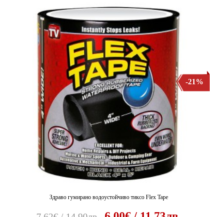
-21%
Здраво гумирано водоустойчиво тиксо Flex Tape
6.00€ / 11.73лв.
7.62€ / 14.90лв.