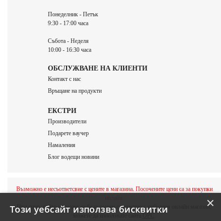
Понеделник - Петък
9:30 - 17:00 часа
Събота - Неделя
10:00 - 16:30 часа
ОБСЛУЖВАНЕ НА КЛИЕНТИ
Контакт с нас
Връщане на продукти
ЕКСТРИ
Производители
Подарете ваучер
Намаления
Блог водещи новини
Възможно е несъответсвие с цените в магазина. Посочените цени са за покупки
онлайн.
×
При спор, който не може да бъде решен съвместно с избрания онлайн магазин,
Този уебсайт използва бисквитки
можете да използвате сайта
ОРС
.