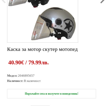
Каска за мотор скутер мотопед
1
2
3
4
5
6
40.90€ / 79.99лв.
Модел:
2046895657
Наличност:
В наличност
Поръчайте сега и получете в понеделник!