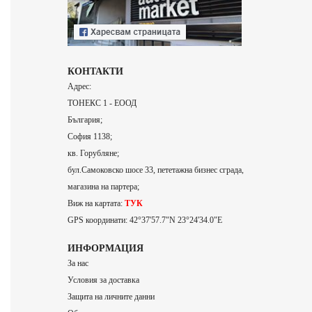
КОНТАКТИ
Адрес:
ТОНЕКС 1 - ЕООД
България;
София 1138;
кв. Горубляне;
бул.Самоковско шосе 33, пететажна бизнес сграда,
магазина на партера;
Виж на картата:
ТУК
GPS координати: 42°37'57.7"N 23°24'34.0"E
ИНФОРМАЦИЯ
За нас
Условия за доставка
Защита на личните данни