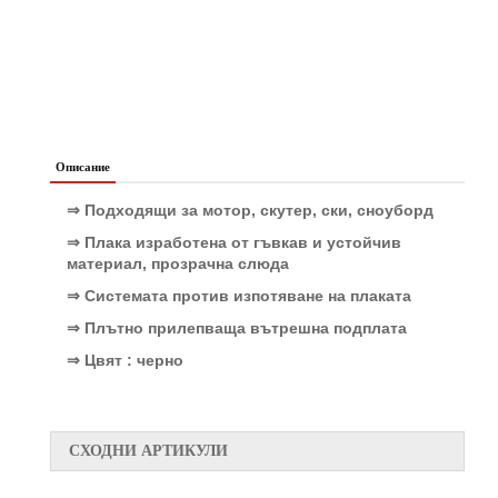
Описание
⇒ Подходящи за мотор, скутер, ски, сноуборд
⇒ Плака изработена от гъвкав и устойчив
материал, прозрачна слюда
⇒ Системата против изпотяване на плаката
⇒ Плътно прилепваща вътрешна подплата
⇒ Цвят : черно
СХОДНИ АРТИКУЛИ