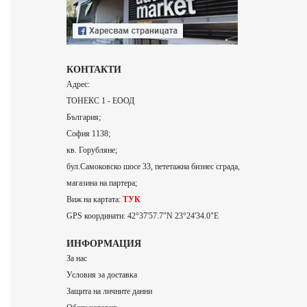
КОНТАКТИ
Адрес:
ТОНЕКС 1 - ЕООД
България;
София 1138;
кв. Горубляне;
бул.Самоковско шосе 33, пететажна бизнес сграда,
магазина на партера;
Виж на картата:
ТУК
GPS координати: 42°37'57.7"N 23°24'34.0"E
ИНФОРМАЦИЯ
За нас
Условия за доставка
Защита на личните данни