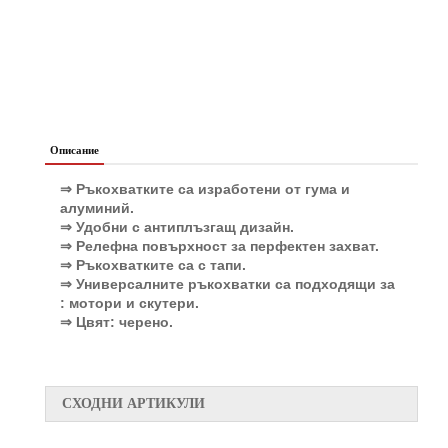
Описание
⇒ Ръкохватките са изработени от гума и
алуминий.
⇒ Удобни с антиплъзгащ дизайн.
⇒ Релефна повърхност за перфектен захват.
⇒ Ръкохватките са с тапи.
⇒ Универсалните ръкохватки са подходящи за
: мотори и скутери.
⇒ Цвят: черено
.
СХОДНИ АРТИКУЛИ