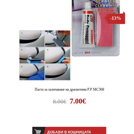
-13%
Паста за заличаване на драскотини P.P MC308
7.00€
8.00€
ДОБАВИ В КОШНИЦАТА