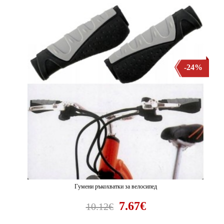
-24%
Гумени ръкохватки за велосипед
7.67€
10.12€