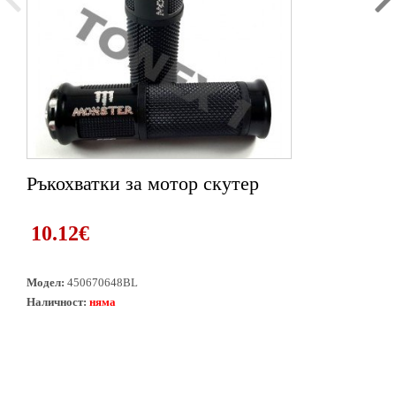
Ръкохватки за мотор скутер
1
2
10.12€
Модел:
450670648BL
Наличност:
няма