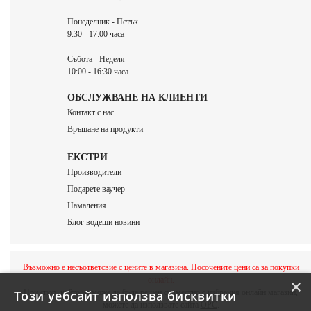
Понеделник - Петък
9:30 - 17:00 часа
Събота - Неделя
10:00 - 16:30 часа
ОБСЛУЖВАНЕ НА КЛИЕНТИ
Контакт с нас
Връщане на продукти
ЕКСТРИ
Производители
Подарете ваучер
Намаления
Блог водещи новини
Възможно е несъответсвие с цените в магазина. Посочените цени са за покупки
онлайн.
×
При спор, който не може да бъде решен съвместно с избрания онлайн магазин,
Този уебсайт използва бисквитки
можете да използвате сайта
ОРС
.