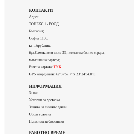
КОНТАКТИ
Адрес:
ТОНЕКС 1 - ЕООД
България;
София 1138;
кв. Горубляне;
бул.Самоковско шосе 33, пететажна бизнес сграда,
магазина на партера;
Виж на картата:
ТУК
GPS координати: 42°37'57.7"N 23°24'34.0"E
ИНФОРМАЦИЯ
За нас
Условия за доставка
Защита на личните данни
Общи условия
Политика за бисквитки
РАБОТНО ВРЕМЕ