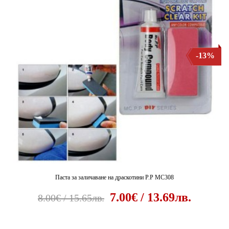
-13%
Паста за заличаване на драскотини P.P MC308
7.00€ / 13.69лв.
8.00€ / 15.65лв.