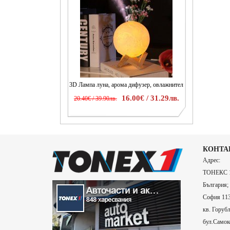
3D Лампа луна, арома дифузер, овлажнител
16.00€ / 31.29лв.
20.40€ / 39.90лв.
КОНТА
Адрес:
ТОНЕКС 1
България;
София 113
кв. Горубл
бул.Самоко