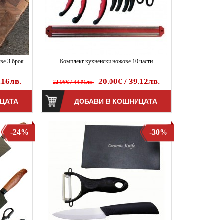
ве 3 броя
Комплект кухненски ножове 10 части
.16лв.
20.00€ / 39.12лв.
22.96€ / 44.91лв.
-24%
-30%