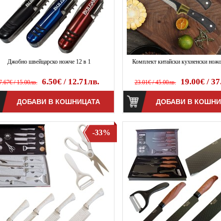
Джобно швейцарско ножче 12 в 1
Комплект китайски кухненски ножо
6.50€ / 12.71лв.
19.00€ / 37
7.67€ / 15.00лв.
23.01€ / 45.00лв.
-33%