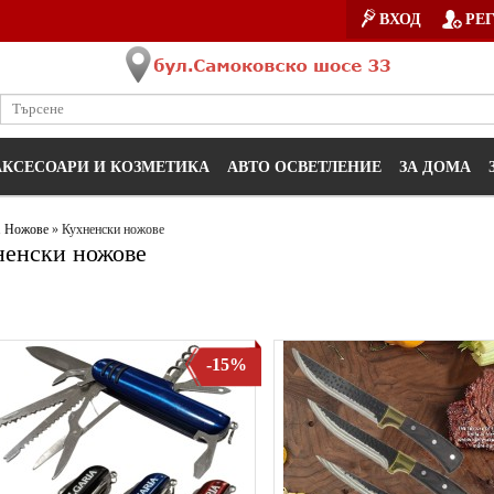
ВХОД
РЕ
АКСЕСОАРИ И КОЗМЕТИКА
АВТО ОСВЕТЛЕНИЕ
ЗА ДОМА
1
Ножове
» Кухненски ножове
ненски ножове
-15%