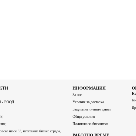
КТИ
ИНФОРМАЦИЯ
О
К
За нас
Ко
 - ЕООД
Условия за доставка
Вр
Защита на личните данни
8;
Общи условия
яне;
Политика за бисквитки
вско шосе 33, пететажна бизнес сграда,
РАБОТНО ВРЕМЕ