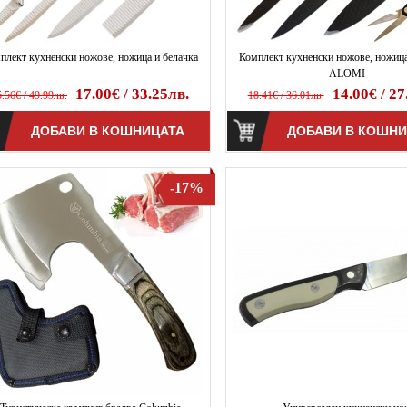
плект кухненски ножове, ножица и белачка
Комплект кухненски ножове, ножица
ALOMI
17.00€ / 33.25лв.
14.00€ / 27
.56€ / 49.99лв.
18.41€ / 36.01лв.
-17%