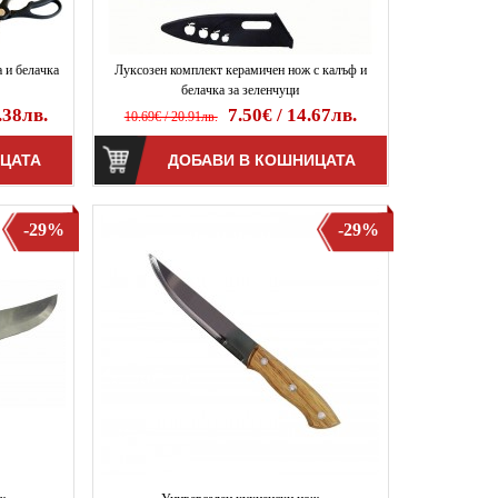
 и белачка
Луксозен комплект керамичен нож с калъф и
белачка за зеленчуци
.38лв.
7.50€ / 14.67лв.
10.69€ / 20.91лв.
-29%
-29%