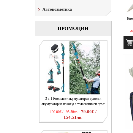
Автокозметика
Ком
ПРОМОЦИИ
25
3 в 1 Комплект акумулаторен трион и
акумулаторна ножица с телескопичен прът
79.00€ /
100.00€ / 195.58лв.
154.51лв.