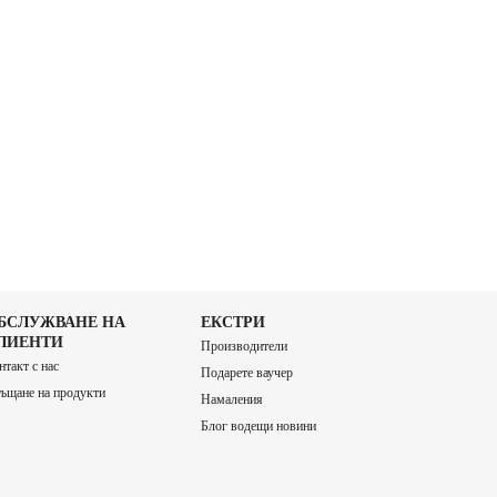
БСЛУЖВАНЕ НА
ЕКСТРИ
ЛИЕНТИ
Производители
нтакт с нас
Подарете ваучер
ъщане на продукти
Намаления
Блог водещи новини