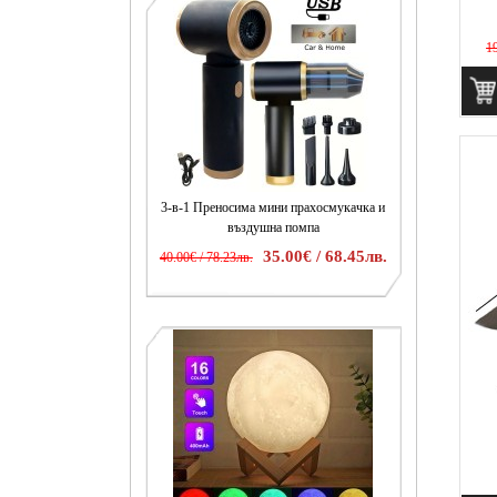
19
3-в-1 Преносима мини прахосмукачка и
въздушна помпа
35.00€ / 68.45лв.
40.00€ / 78.23лв.