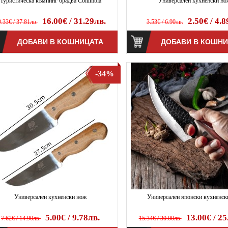
Туристическа къмпинг брадва Columbia
Универсален кухненски но
16.00€ / 31.29лв.
2.50€ / 4.8
.33€ / 37.81лв.
3.53€ / 6.90лв.
-34%
Универсален кухненски нож
Универсален японски кухненск
5.00€ / 9.78лв.
13.00€ / 25
7.62€ / 14.90лв.
15.34€ / 30.00лв.