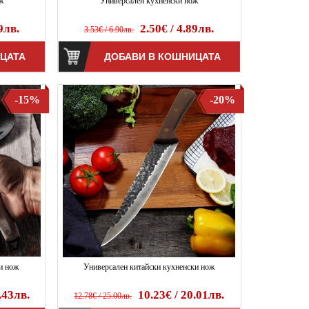
ж
Универсален кухненски нож
9лв.
2.50€ / 4.89лв.
3.53€ / 6.90лв.
-15%
-20%
и нож
Универсален китайски кухненски нож
.43лв.
10.23€ / 20.01лв.
12.78€ / 25.00лв.