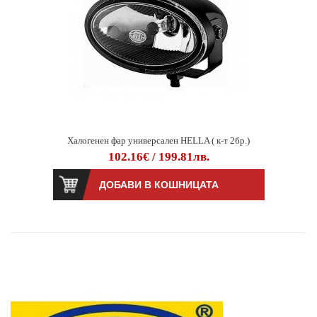
Халогенен фар универсален HELLA ( к-т 2бр.)
102.16€ / 199.81лв.