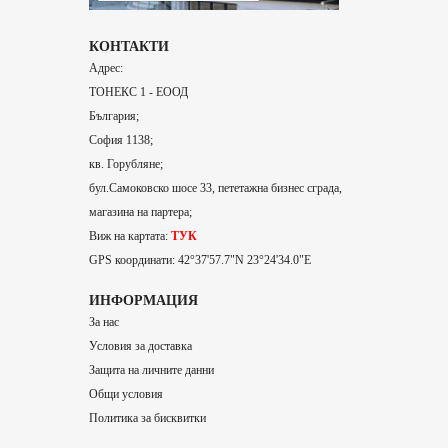
КОНТАКТИ
Адрес:
ТОНЕКС 1 - ЕООД
България;
София 1138;
кв. Горубляне;
бул.Самоковско шосе 33, пететажна бизнес сграда,
магазина на партера;
Виж на картата:
ТУК
GPS координати: 42°37'57.7"N 23°24'34.0"E
ИНФОРМАЦИЯ
За нас
Условия за доставка
Защита на личните данни
Общи условия
Политика за бисквитки