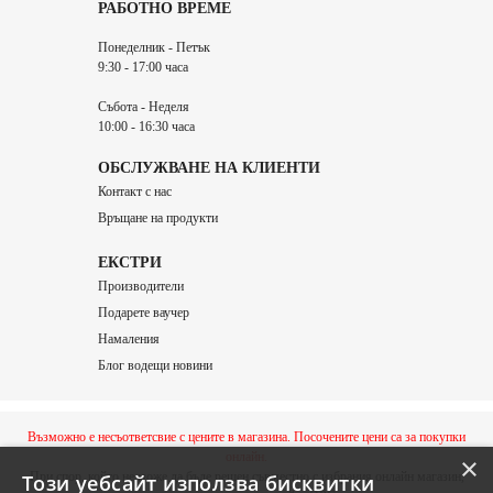
РАБОТНО ВРЕМЕ
Понеделник - Петък
9:30 - 17:00 часа
Събота - Неделя
10:00 - 16:30 часа
ОБСЛУЖВАНЕ НА КЛИЕНТИ
Контакт с нас
Връщане на продукти
ЕКСТРИ
Производители
Подарете ваучер
Намаления
Блог водещи новини
Възможно е несъответсвие с цените в магазина. Посочените цени са за покупки
онлайн.
×
При спор, който не може да бъде решен съвместно с избрания онлайн магазин,
Този уебсайт използва бисквитки