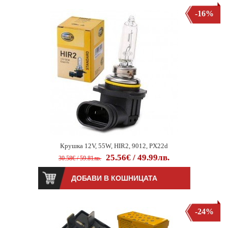
-16%
Крушка 12V, 55W, HIR2, 9012, PX22d
25.56€ / 49.99лв.
30.58€ / 59.81лв.
-24%