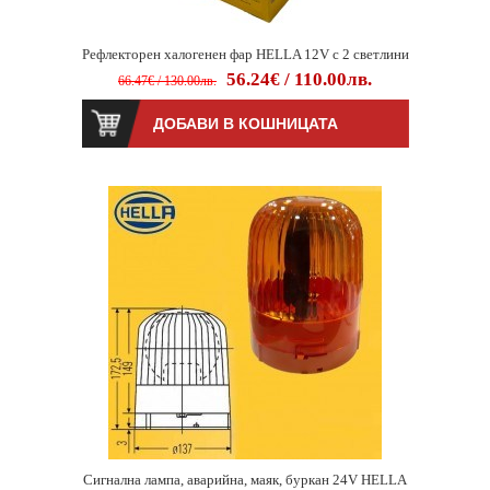
Рефлекторен халогенен фар HELLA 12V с 2 светлини
56.24€ / 110.00лв.
66.47€ / 130.00лв.
Сигнална лампа, аварийна, маяк, буркан 24V HELLA