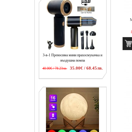
М
3-в-1 Преносима мини прахосмукачка и
въздушна помпа
35.00€ / 68.45лв.
40.00€ / 78.23лв.