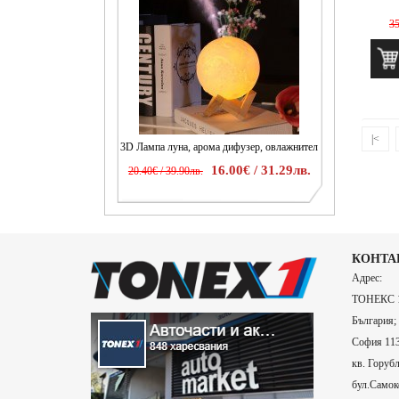
35
|<
3D Лампа луна, арома дифузер, овлажнител
16.00€ / 31.29лв.
20.40€ / 39.90лв.
КОНТА
Адрес:
ТОНЕКС 1
България;
София 113
кв. Горубл
бул.Самоко