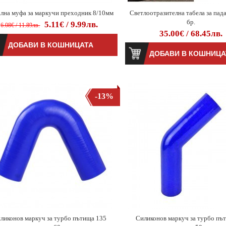
лна муфа за маркучи преходник 8/10мм
Светлоотразителна табела за пад
бр.
5.11€ / 9.99лв.
6.08€ / 11.89лв.
35.00€ / 68.45лв.
-13%
ликонов маркуч за турбо пътища 135
Силиконов маркуч за турбо пъ