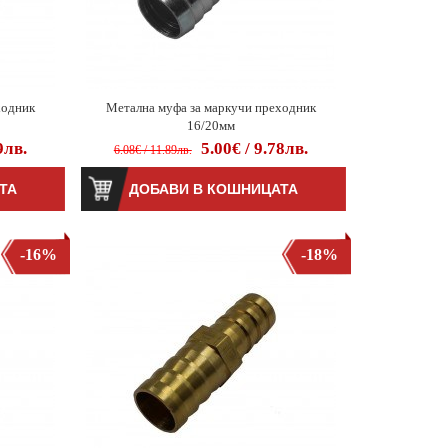
ходник
Метална муфа за маркучи преходник
16/20мм
9лв.
5.00€ / 9.78лв.
6.08€ / 11.89лв.
-16%
-18%