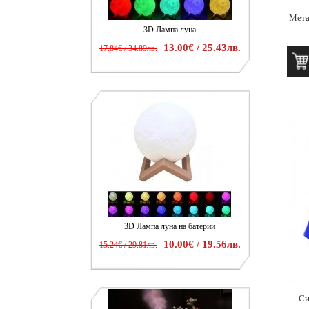
Мета
3D Лампа луна
13.00€ / 25.43лв.
17.84€ / 34.89лв.
3D Лампа луна на батерии
10.00€ / 19.56лв.
15.24€ / 29.81лв.
Си