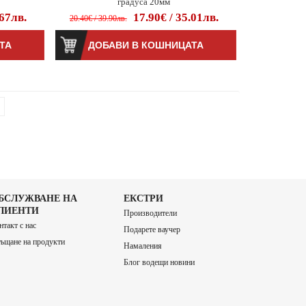
градуса 20мм
.67лв.
17.90€ / 35.01лв.
20.40€ / 39.90лв.
БСЛУЖВАНЕ НА
ЕКСТРИ
ЛИЕНТИ
Производители
нтакт с нас
Подарете ваучер
ъщане на продукти
Намаления
Блог водещи новини