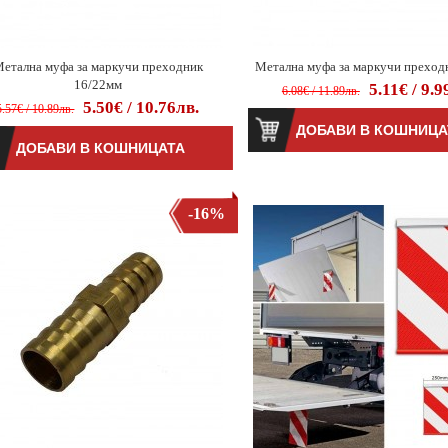
етална муфа за маркучи преходник
Метална муфа за маркучи преход
16/22мм
5.11€ / 9.9
6.08€ / 11.89лв.
5.50€ / 10.76лв.
5.57€ / 10.89лв.
-16%