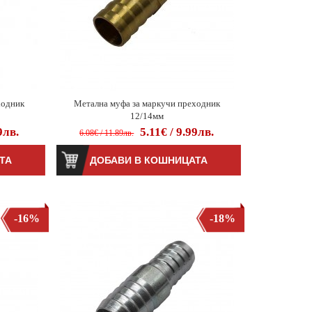
ходник
Метална муфа за маркучи преходник
12/14мм
9лв.
5.11€ / 9.99лв.
6.08€ / 11.89лв.
-16%
-18%