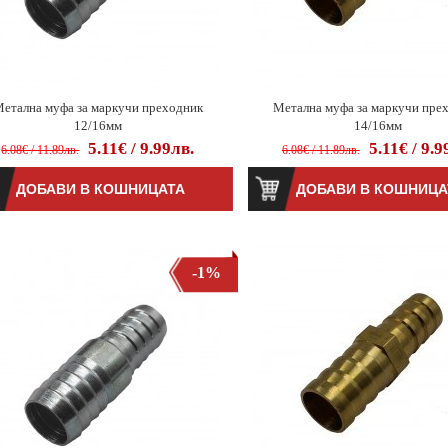
етална муфа за маркучи преходник
Метална муфа за маркучи пре
12/16мм
14/16мм
5.11€ / 9.99лв.
5.11€ / 9.9
6.08€ / 11.89лв.
6.08€ / 11.89лв.
-1%