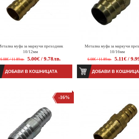
етална муфа за маркучи преходник
Метална муфа за маркучи пре
10/12мм
10/16мм
5.00€ / 9.78лв.
5.11€ / 9.9
6.08€ / 11.89лв.
6.08€ / 11.89лв.
-16%