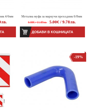
ник 4/6мм
Метална муфа за маркучи преходник 6/8мм
9лв.
5.00€ / 9.78лв.
6.08€ / 11.89лв.
-19%