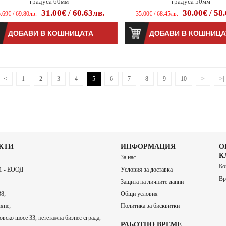
градуса 60мм
градуса 50мм
31.00€ / 60.63лв.
30.00€ / 58
.69€ / 69.80лв.
35.00€ / 68.45лв.
<
1
2
3
4
5
6
7
8
9
10
>
>|
КТИ
ИНФОРМАЦИЯ
О
К
За нас
Ко
 - ЕООД
Условия за доставка
Вр
Защита на личните данни
8;
Общи условия
яне;
Политика за бисквитки
вско шосе 33, пететажна бизнес сграда,
РАБОТНО ВРЕМЕ