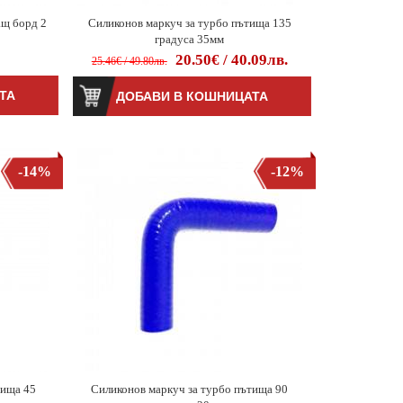
ащ борд 2
Силиконов маркуч за турбо пътища 135
градуса 35мм
20.50€ / 40.09лв.
25.46€ / 49.80лв.
-14%
-12%
тища 45
Силиконов маркуч за турбо пътища 90