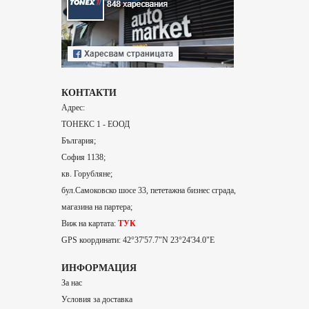
КОНТАКТИ
Адрес:
ТОНЕКС 1 - ЕООД
България;
София 1138;
кв. Горубляне;
бул.Самоковско шосе 33, пететажна бизнес сграда,
магазина на партера;
Виж на картата:
ТУК
GPS координати: 42°37'57.7"N 23°24'34.0"E
ИНФОРМАЦИЯ
За нас
Условия за доставка