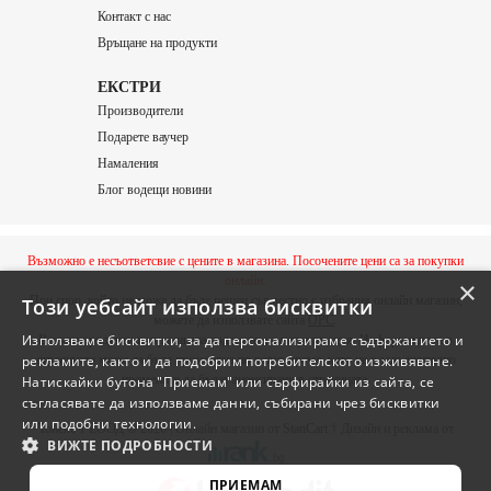
Контакт с нас
Връщане на продукти
ЕКСТРИ
Производители
Подарете ваучер
Намаления
Блог водещи новини
Възможно е несъответсвие с цените в магазина. Посочените цени са за покупки
онлайн.
×
При спор, който не може да бъде решен съвместно с избрания онлайн магазин,
Този уебсайт използва бисквитки
можете да използвате сайта
ОРС
.
Използваме бисквитки, за да персонализираме съдържанието и
Всички продукти в страницата подлежат на актуализация. Информацията в
рекламите, както и да подобрим потребителското изживяване.
страницата може да бъде променяна по всяко време, като не е задължително
промените да бъдат анонсирани в страницата.
Натискайки бутона "Приемам" или сърфирайки из сайта, се
съгласявате да използваме данни, събирани чрез бисквитки
или подобни технологии.
Тонекс 1 ЕООД © 2026 | Онлайн магазин от
StanCart
† Дизайн и реклама от
ВИЖТЕ ПОДРОБНОСТИ
ПРИЕМАМ