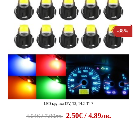
-38%
LED крушка 12V, T3, T4.2, T4.7
2.50€ / 4.89лв.
4.04€ / 7.90лв.