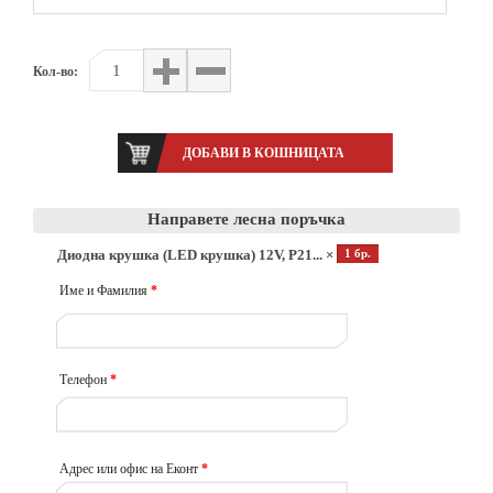
Кол-во:
Направете лесна поръчка
Диодна крушка (LED крушка) 12V, P21... ×
1 бр.
Име и Фамилия
*
Телефон
*
Адрес или офис на Еконт
*