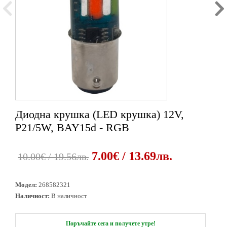
Диодна крушка (LED крушка) 12V,
1
2
3
P21/5W, BAY15d - RGB
7.00€ / 13.69лв.
10.00€ / 19.56лв.
Модел:
268582321
Наличност:
В наличност
Поръчайте сега и получете утре!