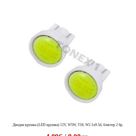
Диодна крушка (LED крушка) 12V, W5W, T10, W2.1x9.5d, блистер 2 бр.