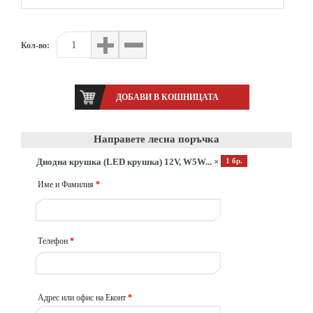
Кол-во:
Направете лесна поръчка
Диодна крушка (LED крушка) 12V, W5W... ×
1 бр.
Име и Фамилия
*
Телефон
*
Адрес или офис на Еконт
*