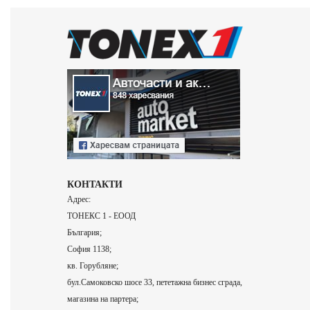
КОНТАКТИ
Адрес:
ТОНЕКС 1 - ЕООД
България;
София 1138;
кв. Горубляне;
бул.Самоковско шосе 33, пететажна бизнес сграда,
магазина на партера;