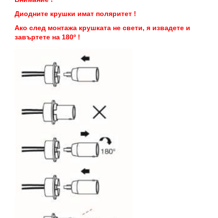
Диодните крушки имат поляритет !
Ако след монтажа крушката не свети, я извадете и
завъртете на 180º !