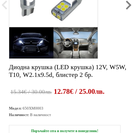
Диодна крушка (LED крушка) 12V, W5W,
1
2
T10, W2.1x9.5d, блистер 2 бр.
12.78€ / 25.00лв.
15.34€ / 30.00лв.
Модел:
650XM0003
Наличност:
В наличност
Поръчайте сега и получете в понеделник!