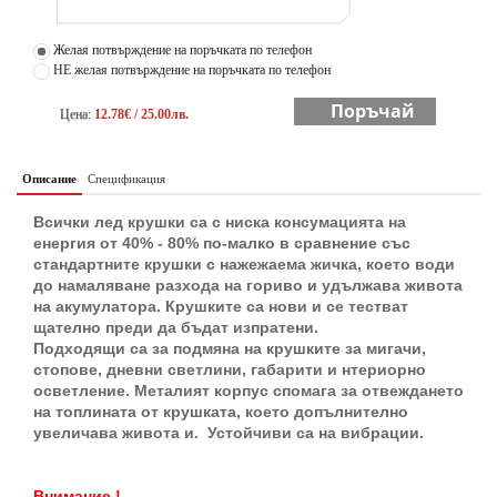
Желая потвърждение на поръчката по телефон
НЕ желая потвърждение на поръчката по телефон
Поръчай
Цена:
12.78€ / 25.00лв.
Описание
Спецификация
Всички лед крушки са с ниска консумацията на
енергия от 40% - 80% по-малко в сравнение със
стандартните крушки с нажежаема жичка, което води
до намаляване разхода на гориво и удължава живота
на акумулатора. Крушките са нови и се тестват
щателно преди да бъдат изпратени.
Подходящи са за подмяна на крушките за мигачи,
стопове, дневни светлини, габарити и нтериорно
осветление. Металият корпус спомага за отвеждането
на топлината от крушката, което допълнително
увеличава живота и. Устойчиви са на вибрации.
Внимание !