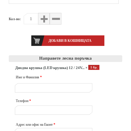
Кол-во:
Направете лесна поръчка
Диодна крушка (LED крушка) 12 / 24V... ×
1 бр.
Име и Фамилия
*
Телефон
*
Адрес или офис на Еконт
*