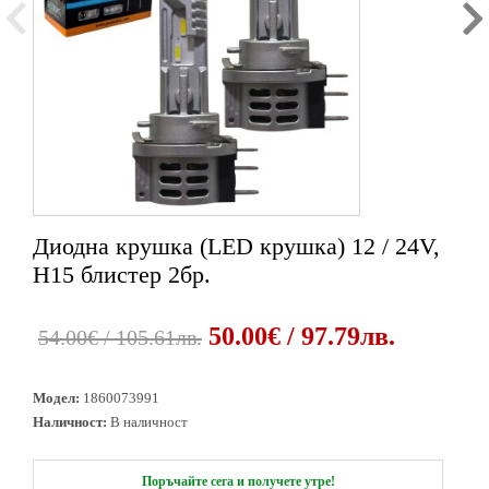
Диодна крушка (LED крушка) 12 / 24V,
1
2
3
H15 блистер 2бр.
50.00€ / 97.79лв.
54.00€ / 105.61лв.
Модел:
1860073991
Наличност:
В наличност
Поръчайте сега и получете утре!