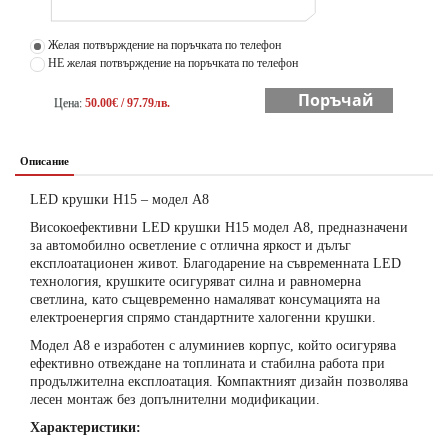
Желая потвърждение на поръчката по телефон
НЕ желая потвърждение на поръчката по телефон
Поръчай
Цена:
50.00€ / 97.79лв.
Описание
LED крушки H15 – модел A8
Високоефективни LED крушки H15 модел A8, предназначени
за автомобилно осветление с отлична яркост и дълъг
експлоатационен живот. Благодарение на съвременната LED
технология, крушките осигуряват силна и равномерна
светлина, като същевременно намаляват консумацията на
електроенергия спрямо стандартните халогенни крушки.
Модел A8 е изработен с алуминиев корпус, който осигурява
ефективно отвеждане на топлината и стабилна работа при
продължителна експлоатация. Компактният дизайн позволява
лесен монтаж без допълнителни модификации.
Характеристики: