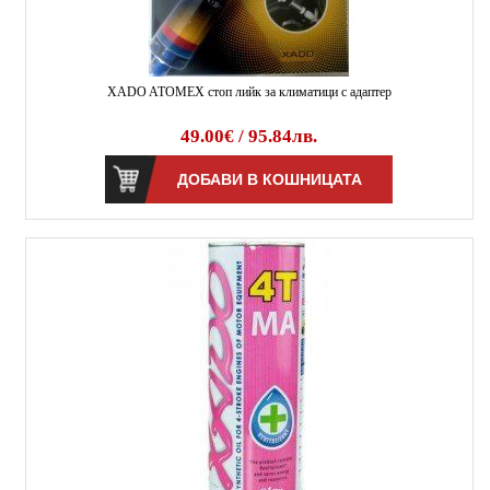
XADO ATOMEX стоп лийк за климатици с адаптер
49.00€ / 95.84лв.