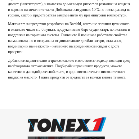
дюзите (инжекторите), и намалява до минимум рискът от развитие на конденз
и корозия на металните части. Добавката осигурява с 10 % по-нисък разход на
гориво, както и предотвратява замръзването му при минусови температури.
Магазинът ни представя разработки на Bardahl, които ще повишат цетановото
и октаново число с 5-6 пункта, продукти за по-бърз студен старт, почистване и
поддръжка на горивната система. Сипването й повишава работните свойства
на машината, но и отстранява от двигателните детайли нагари, отлагания,
водни пари и най-важното – наличието на вредни емисии спадат с доста
проценти.
Добавките за двигателно и трансмисионно масло заемат водещи позиции сред
необходимата автокозметика. Подбирайки правилните продукти, можете
качествено да подобрите свойствата, и дори вискозитетът и вискозитетният
индекс на маслото. Такива продукти се предлагат за всички типове течност,
като след прилагането им се забелязва видимо повишение на смазочните
свойства, по-висока плътност и по-дълга експлоатация на детайлите от
горивната машина.
Те забавят значително и стареенето на маслото. Фюлериновата добавка за
масло предоставя революционна формула с най-издръжливият и устойчив до
момента филм с включена антикорозионна защита. Съвместима е с всички
видове масла, предлагани на пазара.
Смазващият продукт за скоростни кутии също е сред необходимите добавки
за кола. Той е много важен за плавното и безшумно превключване при