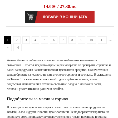
14.00€ / 27.38лв.
....
1
2
3
4
5
6
7
8
9
10
11
>
>|
Автомобилните добавки са изключително необходима козметика за
автомобил. Пазарът предлага огромно разнообразие от препарати, спрейове и
вакси за поддръжка на всички части от превозното средство, включително и
за подобряване качеството на двигателното гориво и
авто масло
. В селекцията
на Тонекс 1 са включени всички необходими добавки за коли, които
поддържат машината ви в отлично състояние, заедно с монтажни пасти,
лепила и уплътнители за различни детайли.
Подобрители за масло и гориво
В селекцията ни присъства широка гама от висококачествени продукти на
Bardahl, Xado и други известни производители. Те подобряват изгарянето на
горивната смес, повишават цетановото/октаново число, предпазва и смазва