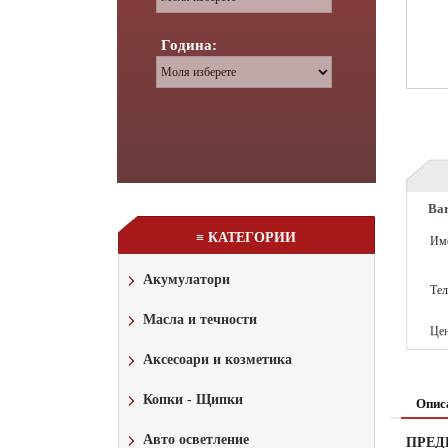
Година:
Bar
≡ КАТЕГОРИИ
Им
Акумулатори
Те
Масла и течности
Цен
Аксесоари и козметика
Копки - Щипки
Опис
Авто осветление
ПРЕД