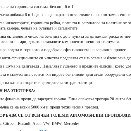
ване на горивната система, бензин, 6 в 1
ксна добавка 6 в 1 едно за еднократно почистване на силно замърсени г
ва инжекторите, горивната рейка, помпата и регулатора за налягане от о
ата камера, челата на буталата и сегментите.
ва октановото число на бензина с до 3 пункта за да намали риска от дет
ителни нагари, докато останалите компоненти почистят системата.
ира водата в горивото и подобрява ефективността на горивния процес.
 анти-фрикционните си качества предпазва от износване и блокиране дю
ва шума на двигателя . Намалява пушенето и вредните емисии, което ул
ата е съвместима със всички видове бензинови двигатели оборудвани съ
ди на катализаторите и филтрите за твърди частици.
Н НА УПОТРЕБА:
те флакона преди да заредите гориво. Една опаковка третира 20 литра бен
ъчва се на всеки 5000 км и преди техническия преглед.
ОРЪЧВА СЕ ОТ ВСИЧКИ ГОЛЕМИ АВТОМОБИЛНИ ПРОИЗВОДИ
t, Citroen, Renault, Audi, VW, BMW, Mercedes