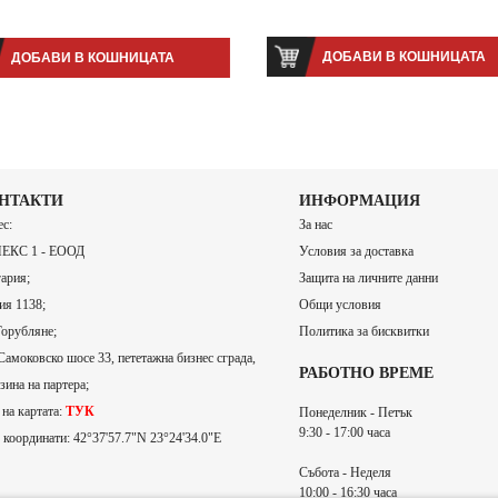
ДОБАВИ В КОШНИЦАТА
ДОБАВИ В КОШНИЦАТА
НТАКТИ
ИНФОРМАЦИЯ
с:
За нас
ЕКС 1 - ЕООД
Условия за доставка
ария;
Защита на личните данни
я 1138;
Общи условия
Горубляне;
Политика за бисквитки
Самоковско шосе 33, пететажна бизнес сграда,
РАБОТНО ВРЕМЕ
зина на партера;
на картата:
ТУК
Понеделник - Петък
9:30 - 17:00 часа
координати: 42°37'57.7"N 23°24'34.0"E
Събота - Неделя
10:00 - 16:30 часа