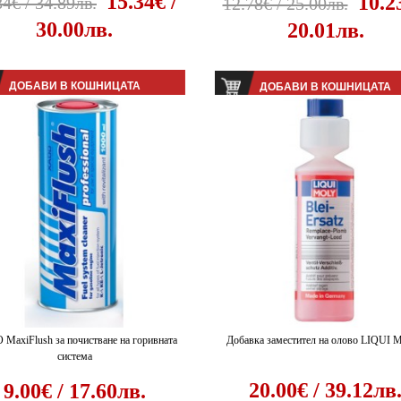
15.34€ /
10.2
84€ / 34.89лв.
12.78€ / 25.00лв.
30.00лв.
20.01лв.
ДОБАВИ В КОШНИЦАТА
ДОБАВИ В КОШНИЦАТА
MaxiFlush за почистване на горивната
Добавка заместител на олово LIQUI
система
20.00€ / 39.12лв
9.00€ / 17.60лв.