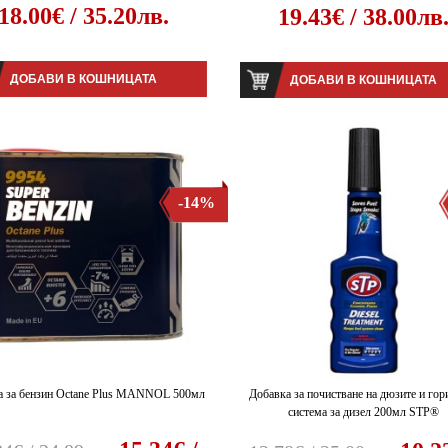
18.00€ / 35.20лв.
19.43€ / 38.00лв
ДОБАВИ В КОШНИЦАТА
ДОБАВИ В КОШНИЦАТА
-14%
а за бензин Octane Plus MANNOL 500мл
Добавка за почистване на дюзите и гор
система за дизел 200мл STP®