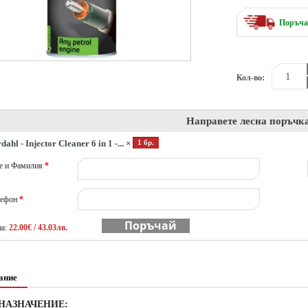
Поръчай
Кол-во:
Направете лесна поръчк
dahl - Injector Cleaner 6 in 1 -... ×
1 бр.
е и Фамилия
*
лефон
*
Поръчай
а:
22.00€ / 43.03лв.
ание
НАЗНАЧЕНИЕ: