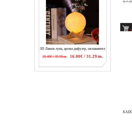
17.
3D Лампа луна, арома дифузер, овлажнител
16.00€ / 31.29лв.
20.40€ / 39.90лв.
XADO 