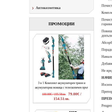
Почист
Автокозметика
Компле
Почист
ПРОМОЦИИ
горивн
Повиша
допълн
Абсорб
Поради
Намаля
Добавк
Не вре
НАЧИ
3 в 1 Комплект акумулаторен трион и
Изсипе
акумулаторна ножица с телескопичен прът
Препор
79.00€ /
100.00€ / 195.58лв.
ПРЕП
154.51лв.
Peugeo