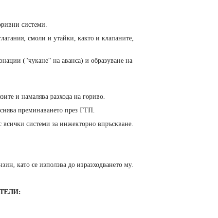
оривни системи.
тлагания, смоли и утайки, както и клапаните,
онации ("чукане" на аванса) и образуване на
зите и намалява разхода на гориво.
еснява преминаването през ГТП.
с всички системи за инжекторно впръскване.
зин, като се използва до изразходването му.
ТЕЛИ: