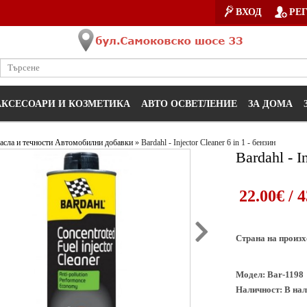
ВХОД
РЕ
АКСЕСОАРИ И КОЗМЕТИКА
АВТО ОСВЕТЛЕНИЕ
ЗА ДОМА
сла и течности
Автомобилни добавки
» Bardahl - Injector Cleaner 6 in 1 - бензин
Bardahl - I
22.00€ / 
Страна на произх
Модел:
Bar-1198
Наличност:
В нал