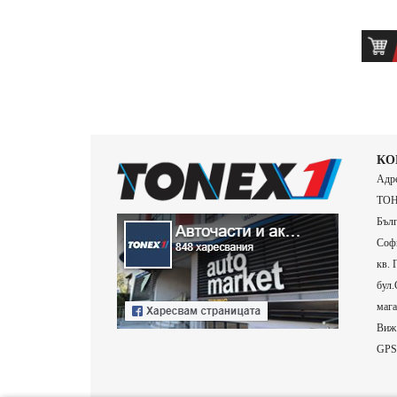
КО
Адре
ТОН
Бълг
Софи
кв. 
бул.
мага
Виж 
GPS 