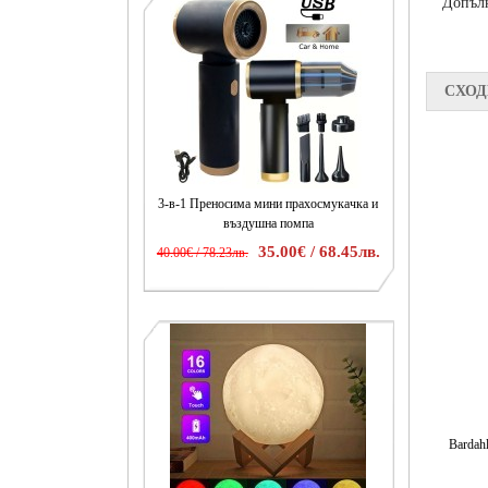
Допъл
СХОД
3-в-1 Преносима мини прахосмукачка и
въздушна помпа
35.00€ / 68.45лв.
40.00€ / 78.23лв.
Bardah