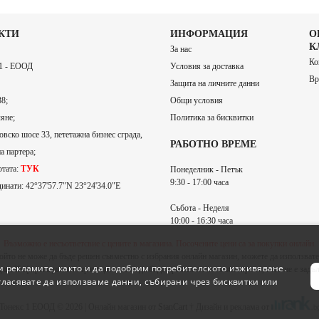
КТИ
ИНФОРМАЦИЯ
О
К
За нас
Ко
 - ЕООД
Условия за доставка
Вр
Защита на личните данни
8;
Общи условия
яне;
Политика за бисквитки
вско шосе 33, пететажна бизнес сграда,
РАБОТНО ВРЕМЕ
а партера;
ртата:
ТУК
Понеделник - Петък
9:30 - 17:00 часа
инати: 42°37'57.7"N 23°24'34.0"E
Събота - Неделя
10:00 - 16:30 часа
Възможно е несъответсвие с цените в магазина. Посочените цени са за покупки онлайн.
ойто не може да бъде решен съвместно с избрания онлайн магазин, можете да използвате
 рекламите, както и да подобрим потребителското изживяване.
ия. Информацията в страницата може да бъде променяна по всяко време, като не е задъ
гласявате да използваме данни, събирани чрез бисквитки или
Тонекс 1 ЕООД © 2026 | Онлайн магазин от
StanCart
† Дизайн и реклама от