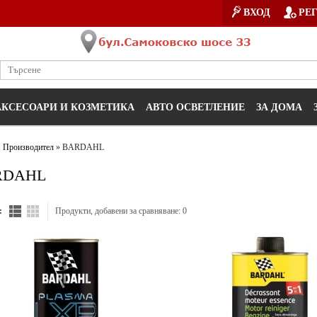
ВХОД
РЕ
АКСЕСОАРИ И КОЗМЕТИКА
АВТО ОСВЕТЛЕНИЕ
ЗА ДОМА
1
Производител
» BARDAHL
RDAHL
:
Продукти, добавени за сравняване: 0