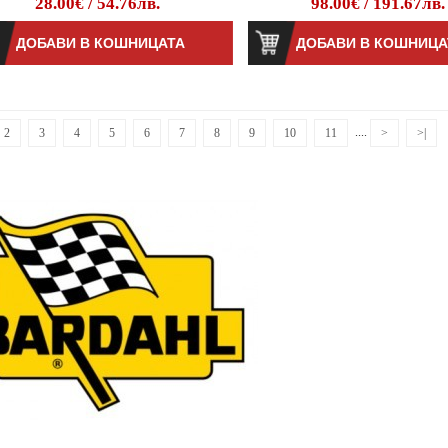
28.00€ / 54.76лв.
98.00€ / 191.67лв.
....
2
3
4
5
6
7
8
9
10
11
>
>|