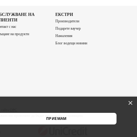
БСЛУЖВАНЕ НА
ЕКСТРИ
ЛИЕНТИ
Производители
нтакт с нас
Подарете ваучер
ъщане на продукти
Намаления
Блог водещи новини
×
 сайта
ОРС
.
лжително промените да бъдат анонсирани в страницата.
ПРИЕМАМ