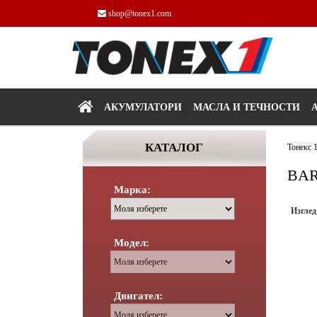
shop@tonex1.com
АКУМУЛАТОРИ
МАСЛА И ТЕЧНОСТИ
КАТАЛОГ
Тонекс 
BA
Марка:
Изглед
Модел:
Двигател: