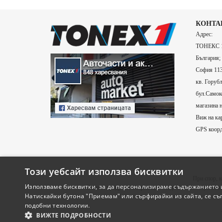
КОНТА
Адрес:
ТОНЕКС 1
България;
София 113
кв. Горубл
бул.Самоко
магазина н
Виж на ка
GPS коорд
Този уебсайт използва бисквитки
При спор, к
Използваме бисквитки, за да персонализираме съдържанието и
Всички продукти в страницата подлежат на актуализац
Натискайки бутона "Приемам" или сърфирайки из сайта, се съ
подобни технологии.
ВИЖТЕ ПОДРОБНОСТИ