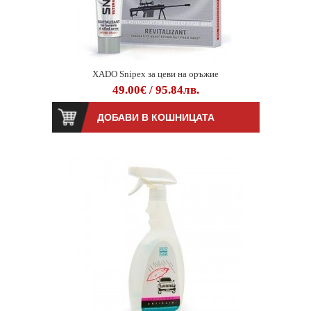
XADO Snipex за цеви на оръжие
49.00€ / 95.84лв.