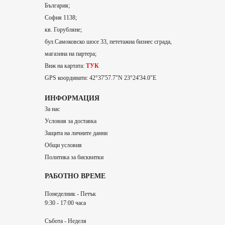
България;
София 1138;
кв. Горубляне;
бул.Самоковско шосе 33, пететажна бизнес сграда,
магазина на партера;
Виж на картата:
ТУК
GPS координати: 42°37'57.7"N 23°24'34.0"E
ИНФОРМАЦИЯ
За нас
Условия за доставка
Защита на личните данни
Общи условия
Политика за бисквитки
РАБОТНО ВРЕМЕ
Понеделник - Петък
9:30 - 17:00 часа
Събота - Неделя