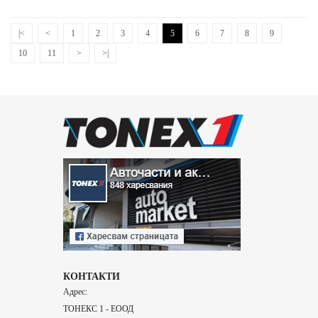
|<
<
1
2
3
4
5
6
7
8
9
10
11
>
>|
КОНТАКТИ
Адрес:
ТОНЕКС 1 - ЕООД