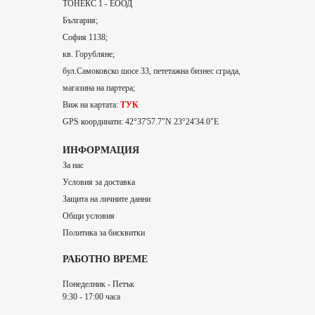
ТОНЕКС 1 - ЕООД
България;
София 1138;
кв. Горубляне;
бул.Самоковско шосе 33, пететажна бизнес сграда,
магазина на партера;
Виж на картата:
ТУК
GPS координати: 42°37'57.7"N 23°24'34.0"E
ИНФОРМАЦИЯ
За нас
Условия за доставка
Защита на личните данни
Общи условия
Политика за бисквитки
РАБОТНО ВРЕМЕ
Понеделник - Петък
9:30 - 17:00 часа