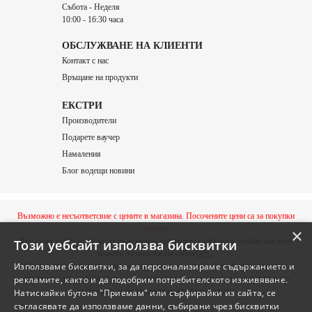
Събота - Неделя
10:00 - 16:30 часа
ОБСЛУЖВАНЕ НА КЛИЕНТИ
Контакт с нас
Връщане на продукти
ЕКСТРИ
Производители
Подарете ваучер
Намаления
Блог водещи новини
Възможно е несъответсвие с цените в магазина. Посочените цени са за покупки
онлайн.
×
При спор, който не може да бъде решен съвместно с избрания онлайн магазин,
Този уебсайт използва бисквитки
можете да използвате сайта
ОРС
.
Използваме бисквитки, за да персонализираме съдържанието и
Всички продукти в страницата подлежат на актуализация. Информацията в
рекламите, както и да подобрим потребителското изживяване.
страницата може да бъде променяна по всяко време, като не е задължително
промените да бъдат анонсирани в страницата.
Натискайки бутона "Приемам" или сърфирайки из сайта, се
съгласявате да използваме данни, събирани чрез бисквитки