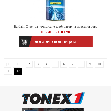
Bardahl-Спрей за почистване карбуратор на морски съдове
10.74€ / 21.01лв.
....
|<
<
2
3
4
5
6
7
8
9
10
11
12