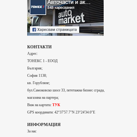
КОНТАКТИ
Адрес:
ТОНЕКС 1 - ЕООД
България;
София 1138;
кв. Горубляне;
бул.Самоковско шосе 33, пететажна бизнес сграда,
магазина на партера;
Виж на картата:
ТУК
GPS координати: 42°37'57.7"N 23°24'34.0"E
ИНФОРМАЦИЯ
За нас