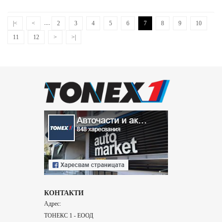
....
|<
<
2
3
4
5
6
7
8
9
10
11
12
>
>|
КОНТАКТИ
Адрес:
ТОНЕКС 1 - ЕООД