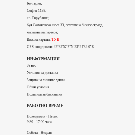
България;
София 1138;
кв. Горубляне;
бул.Самоковско шосе 33, пететажна бизнес сграда,
магазина на партера;
Виж на картата:
ТУК
GPS координати: 42°37'57.7"N 23°24'34.0"E
ИНФОРМАЦИЯ
За нас
Условия за доставка
Защита на личните данни
Общи условия
Политика за бисквитки
РАБОТНО ВРЕМЕ
Понеделник - Петък
9:30 - 17:00 часа
Събота - Неделя